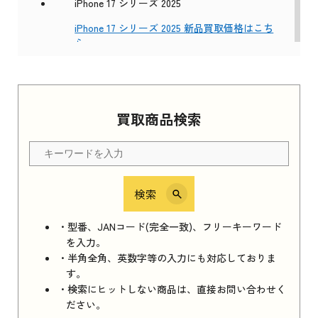
iPhone 17 シリーズ 2025
iPhone 17 シリーズ 2025 新品買取価格はこち
ら
Apple Watch Series 11 2025
買取商品検索
Apple Watch Series 11 2025 新品買取価格はこ
ちら
検索
iPhone 16e シリーズ 2025
iPhone 16e シリーズ 2025 新品買取価格はこち
・型番、JANコード(完全一致)、フリーキーワード
ら
を入力。
・半角全角、英数字等の入力にも対応しておりま
す。
・検索にヒットしない商品は、直接お問い合わせく
iPad 11インチ 2025年春モデル
ださい。
iPad 11インチ 2025年春モデル 新品買取価格