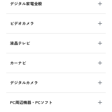
デジタル家電全般
iPad Air 11インチ シリーズ
iPad Air 11インチ の新品買取価格
ビデオカメラ
iPhone 15 128GB シリーズ
iPhone 15 128GB の新品買取価格
液晶テレビ
iPad 10.2 Wi-Fi 64GB MK2L3J/A
カーナビ
MK2L3J/Aの新品買取価格はこちら
デジタルカメラ
iPad 10.2 Wi-Fi 64GB MK2K3J/A
MK2K3J/Aの新品買取価格はこちら
PC周辺機器・PCソフト