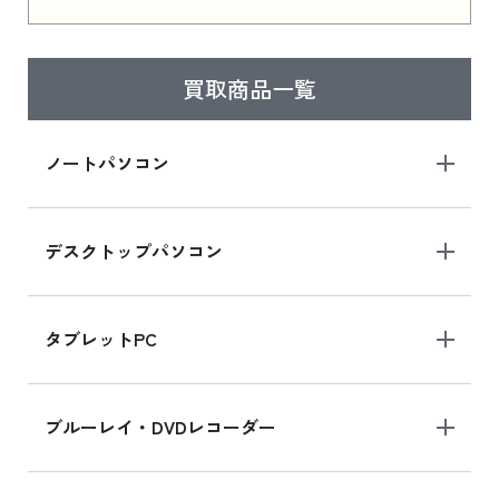
はこちら
買取商品一覧
iPad Air 2025年春モデル
iPad Air 2025年春モデル 新品買取価格はこち
ノートパソコン
ら
デスクトップパソコン
iPad mini シリーズ 2024
iPad mini 8.3インチ の新品買取価格
タブレットPC
iPhone 16 シリーズ
ブルーレイ・DVDレコーダー
iPhone 16 の新品買取価格