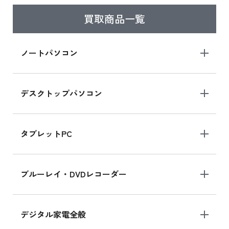
買取商品一覧
iPad Air 2025年春モデル
iPad Air 2025年春モデル 新品買取価格はこち
ノートパソコン
ら
デスクトップパソコン
iPad mini シリーズ 2024
iPad mini 8.3インチ の新品買取価格
タブレットPC
iPhone 16 シリーズ
ブルーレイ・DVDレコーダー
iPhone 16 の新品買取価格
デジタル家電全般
iPad Air 11インチ シリーズ