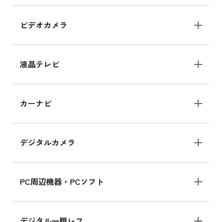
iPad Air 11インチ の新品買取価格
ビデオカメラ
iPhone 15 128GB シリーズ
iPhone 15 128GB の新品買取価格
液晶テレビ
iPad 10.2 Wi-Fi 64GB MK2L3J/A
カーナビ
MK2L3J/Aの新品買取価格はこちら
デジタルカメラ
iPad 10.2 Wi-Fi 64GB MK2K3J/A
MK2K3J/Aの新品買取価格はこちら
PC周辺機器・PCソフト
デジタル一眼レフ