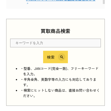
ら
Apple Watch Series 11 2025
買取商品検索
Apple Watch Series 11 2025 新品買取価格はこ
ちら
検索
iPhone 16e シリーズ 2025
iPhone 16e シリーズ 2025 新品買取価格はこち
・型番、JANコード(完全一致)、フリーキーワード
ら
を入力。
・半角全角、英数字等の入力にも対応しておりま
す。
・検索にヒットしない商品は、直接お問い合わせく
iPad 11インチ 2025年春モデル
ださい。
iPad 11インチ 2025年春モデル 新品買取価格
はこちら