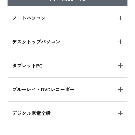
iPad Air 2025年春モデル
iPad Air 2025年春モデル 新品買取価格はこち
ノートパソコン
ら
デスクトップパソコン
iPad mini シリーズ 2024
iPad mini 8.3インチ の新品買取価格
タブレットPC
iPhone 16 シリーズ
ブルーレイ・DVDレコーダー
iPhone 16 の新品買取価格
デジタル家電全般
iPad Air 11インチ シリーズ
iPad Air 11インチ の新品買取価格