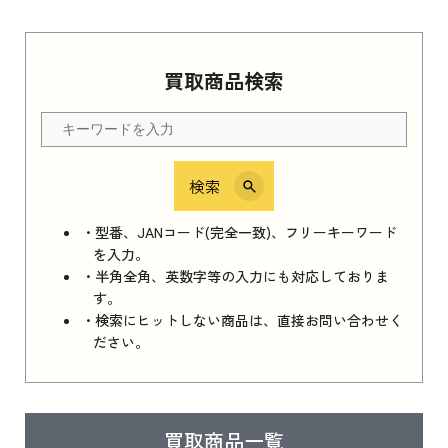
Apple Watch Series 11 2025
買取商品検索
Apple Watch Series 11 2025 新品買取価格はこ
ちら
検索
iPhone 16e シリーズ 2025
iPhone 16e シリーズ 2025 新品買取価格はこち
・型番、JANコード(完全一致)、フリーキーワード
ら
を入力。
・半角全角、英数字等の入力にも対応しておりま
す。
・検索にヒットしない商品は、直接お問い合わせく
iPad 11インチ 2025年春モデル
ださい。
iPad 11インチ 2025年春モデル 新品買取価格
はこちら
買取商品一覧