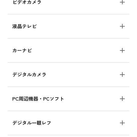
ビデオカメラ
iPhone 15 128GB シリーズ
iPhone 15 128GB の新品買取価格
液晶テレビ
iPad 10.2 Wi-Fi 64GB MK2L3J/A
カーナビ
MK2L3J/Aの新品買取価格はこちら
デジタルカメラ
iPad 10.2 Wi-Fi 64GB MK2K3J/A
MK2K3J/Aの新品買取価格はこちら
PC周辺機器・PCソフト
デジタル一眼レフ