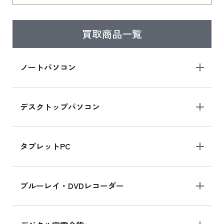
はこちら
買取商品一覧
iPad Air 2025年春モデル
iPad Air 2025年春モデル 新品買取価格はこち
ノートパソコン
ら
デスクトップパソコン
iPad mini シリーズ 2024
iPad mini 8.3インチ の新品買取価格
タブレットPC
iPhone 16 シリーズ
ブルーレイ・DVDレコーダー
iPhone 16 の新品買取価格