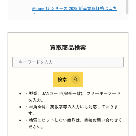
iPhone 17 シリーズ 2025 新品買取価格はこち
ら
Apple Watch Series 11 2025
買取商品検索
Apple Watch Series 11 2025 新品買取価格はこ
ちら
検索
iPhone 16e シリーズ 2025
iPhone 16e シリーズ 2025 新品買取価格はこち
・型番、JANコード(完全一致)、フリーキーワード
ら
を入力。
・半角全角、英数字等の入力にも対応しておりま
す。
・検索にヒットしない商品は、直接お問い合わせく
iPad 11インチ 2025年春モデル
ださい。
iPad 11インチ 2025年春モデル 新品買取価格