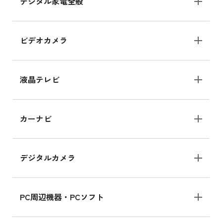
デジタル家電全般
iPad Air 11インチ シリーズ
iPad Air 11インチ の新品買取価格
ビデオカメラ
iPhone 15 128GB シリーズ
iPhone 15 128GB の新品買取価格
液晶テレビ
iPad 10.2 Wi-Fi 64GB MK2L3J/A
カーナビ
MK2L3J/Aの新品買取価格はこちら
デジタルカメラ
iPad 10.2 Wi-Fi 64GB MK2K3J/A
MK2K3J/Aの新品買取価格はこちら
PC周辺機器・PCソフト