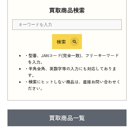
Apple Watch Series 11 2025
買取商品検索
Apple Watch Series 11 2025 新品買取価格はこ
ちら
検索
iPhone 16e シリーズ 2025
iPhone 16e シリーズ 2025 新品買取価格はこち
・型番、JANコード(完全一致)、フリーキーワード
ら
を入力。
・半角全角、英数字等の入力にも対応しておりま
す。
・検索にヒットしない商品は、直接お問い合わせく
iPad 11インチ 2025年春モデル
ださい。
iPad 11インチ 2025年春モデル 新品買取価格
はこちら
買取商品一覧
iPad Air 2025年春モデル