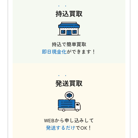
持込
買取
持込で簡単買取
即日現金化
ができます！
発送
買取
WEBから申し込みして
発送するだけ
でOK！