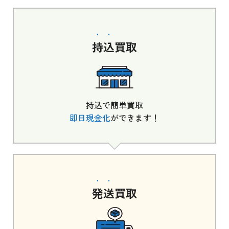
持込
買取
持込で簡単買取
即日現金化
ができます！
発送
買取