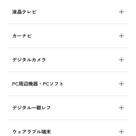
iPhone 15 128GB の新品買取価格
液晶テレビ
iPad 10.2 Wi-Fi 64GB MK2L3J/A
カーナビ
MK2L3J/Aの新品買取価格はこちら
デジタルカメラ
iPad 10.2 Wi-Fi 64GB MK2K3J/A
MK2K3J/Aの新品買取価格はこちら
PC周辺機器・PCソフト
デジタル一眼レフ
ウェアラブル端末