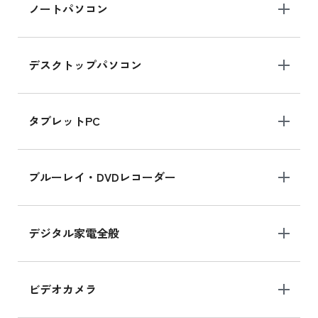
iPad Air 2025年春モデル 新品買取価格はこち
ノートパソコン
ら
デスクトップパソコン
iPad mini シリーズ 2024
iPad mini 8.3インチ の新品買取価格
タブレットPC
iPhone 16 シリーズ
ブルーレイ・DVDレコーダー
iPhone 16 の新品買取価格
デジタル家電全般
iPad Air 11インチ シリーズ
iPad Air 11インチ の新品買取価格
ビデオカメラ
iPhone 15 128GB シリーズ