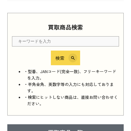
Apple Watch Series 11 2025
買取商品検索
Apple Watch Series 11 2025 新品買取価格はこ
ちら
検索
iPhone 16e シリーズ 2025
iPhone 16e シリーズ 2025 新品買取価格はこち
・型番、JANコード(完全一致)、フリーキーワード
ら
を入力。
・半角全角、英数字等の入力にも対応しておりま
す。
・検索にヒットしない商品は、直接お問い合わせく
iPad 11インチ 2025年春モデル
ださい。
iPad 11インチ 2025年春モデル 新品買取価格
はこちら