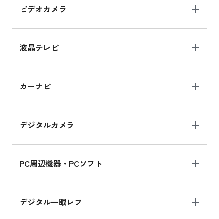
ビデオカメラ
iPhone 15 128GB シリーズ
iPhone 15 128GB の新品買取価格
液晶テレビ
iPad 10.2 Wi-Fi 64GB MK2L3J/A
カーナビ
MK2L3J/Aの新品買取価格はこちら
デジタルカメラ
iPad 10.2 Wi-Fi 64GB MK2K3J/A
MK2K3J/Aの新品買取価格はこちら
PC周辺機器・PCソフト
デジタル一眼レフ