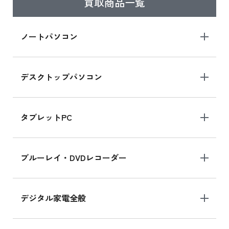
買取商品一覧
iPad Air 2025年春モデル
iPad Air 2025年春モデル 新品買取価格はこち
ノートパソコン
ら
デスクトップパソコン
iPad mini シリーズ 2024
iPad mini 8.3インチ の新品買取価格
タブレットPC
iPhone 16 シリーズ
ブルーレイ・DVDレコーダー
iPhone 16 の新品買取価格
デジタル家電全般
iPad Air 11インチ シリーズ
iPad Air 11インチ の新品買取価格