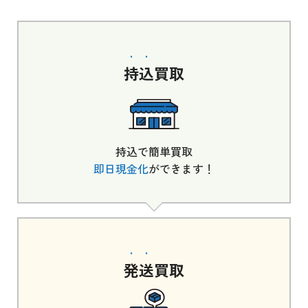
持込
買取
持込で簡単買取
即日現金化
ができます！
発送
買取