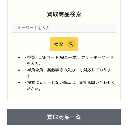
Apple Watch Series 11 2025
買取商品検索
Apple Watch Series 11 2025 新品買取価格はこ
ちら
検索
iPhone 16e シリーズ 2025
iPhone 16e シリーズ 2025 新品買取価格はこち
・型番、JANコード(完全一致)、フリーキーワード
ら
を入力。
・半角全角、英数字等の入力にも対応しておりま
す。
・検索にヒットしない商品は、直接お問い合わせく
iPad 11インチ 2025年春モデル
ださい。
iPad 11インチ 2025年春モデル 新品買取価格
はこちら
買取商品一覧
iPad Air 2025年春モデル