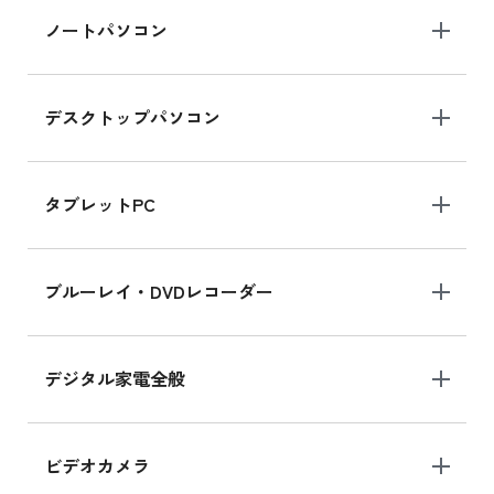
iPad Air 2025年春モデル 新品買取価格はこち
ノートパソコン
ら
デスクトップパソコン
iPad mini シリーズ 2024
iPad mini 8.3インチ の新品買取価格
タブレットPC
iPhone 16 シリーズ
ブルーレイ・DVDレコーダー
iPhone 16 の新品買取価格
デジタル家電全般
iPad Air 11インチ シリーズ
iPad Air 11インチ の新品買取価格
ビデオカメラ