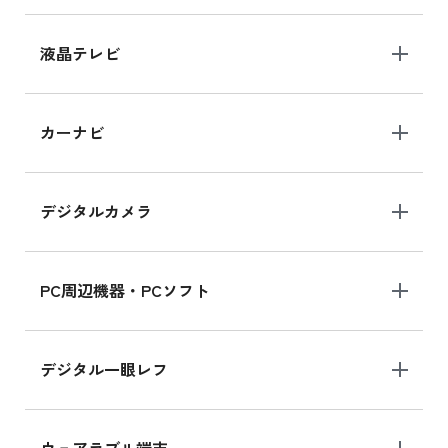
iPhone 15 128GB シリーズ
iPhone 15 128GB の新品買取価格
液晶テレビ
iPad 10.2 Wi-Fi 64GB MK2L3J/A
カーナビ
MK2L3J/Aの新品買取価格はこちら
デジタルカメラ
iPad 10.2 Wi-Fi 64GB MK2K3J/A
MK2K3J/Aの新品買取価格はこちら
PC周辺機器・PCソフト
デジタル一眼レフ