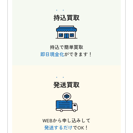
持込
買取
持込で簡単買取
即日現金化
ができます！
発送
買取
WEBから申し込みして
発送するだけ
でOK！