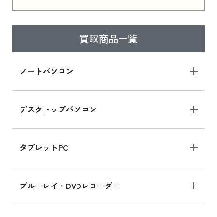
はこちら
買取商品一覧
iPad Air 2025年春モデル
iPad Air 2025年春モデル 新品買取価格はこち
ノートパソコン
ら
デスクトップパソコン
iPad mini シリーズ 2024
iPad mini 8.3インチ の新品買取価格
タブレットPC
iPhone 16 シリーズ
ブルーレイ・DVDレコーダー
iPhone 16 の新品買取価格