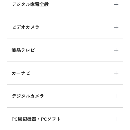
デジタル家電全般
iPad Air 11インチ シリーズ
iPad Air 11インチ の新品買取価格
ビデオカメラ
iPhone 15 128GB シリーズ
iPhone 15 128GB の新品買取価格
液晶テレビ
iPad 10.2 Wi-Fi 64GB MK2L3J/A
カーナビ
MK2L3J/Aの新品買取価格はこちら
デジタルカメラ
iPad 10.2 Wi-Fi 64GB MK2K3J/A
MK2K3J/Aの新品買取価格はこちら
PC周辺機器・PCソフト