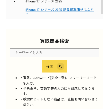
iPhone 17 シリーズ 2025
iPhone 17 シリーズ 2025 新品買取価格はこち
ら
Apple Watch Series 11 2025
買取商品検索
Apple Watch Series 11 2025 新品買取価格はこ
ちら
検索
iPhone 16e シリーズ 2025
iPhone 16e シリーズ 2025 新品買取価格はこち
・型番、JANコード(完全一致)、フリーキーワード
ら
を入力。
・半角全角、英数字等の入力にも対応しておりま
す。
・検索にヒットしない商品は、直接お問い合わせく
iPad 11インチ 2025年春モデル
ださい。
iPad 11インチ 2025年春モデル 新品買取価格