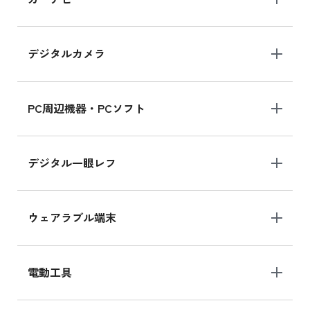
MK2L3J/Aの新品買取価格はこちら
デジタルカメラ
iPad 10.2 Wi-Fi 64GB MK2K3J/A
MK2K3J/Aの新品買取価格はこちら
PC周辺機器・PCソフト
デジタル一眼レフ
ウェアラブル端末
電動工具