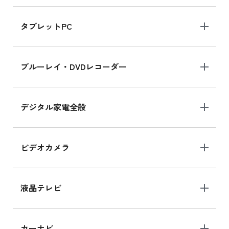
iPad mini 8.3インチ の新品買取価格
タブレットPC
iPhone 16 シリーズ
ブルーレイ・DVDレコーダー
iPhone 16 の新品買取価格
デジタル家電全般
iPad Air 11インチ シリーズ
iPad Air 11インチ の新品買取価格
ビデオカメラ
iPhone 15 128GB シリーズ
iPhone 15 128GB の新品買取価格
液晶テレビ
iPad 10.2 Wi-Fi 64GB MK2L3J/A
カーナビ