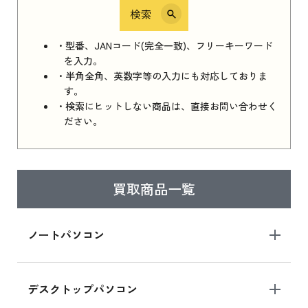
検索
iPhone 16e シリーズ 2025
iPhone 16e シリーズ 2025 新品買取価格はこち
・型番、JANコード(完全一致)、フリーキーワード
ら
を入力。
・半角全角、英数字等の入力にも対応しておりま
す。
・検索にヒットしない商品は、直接お問い合わせく
iPad 11インチ 2025年春モデル
ださい。
iPad 11インチ 2025年春モデル 新品買取価格
はこちら
買取商品一覧
iPad Air 2025年春モデル
iPad Air 2025年春モデル 新品買取価格はこち
ノートパソコン
ら
デスクトップパソコン
iPad mini シリーズ 2024