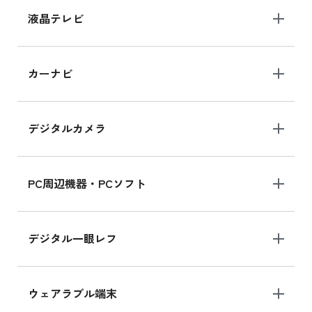
iPhone 15 128GB の新品買取価格
液晶テレビ
iPad 10.2 Wi-Fi 64GB MK2L3J/A
カーナビ
MK2L3J/Aの新品買取価格はこちら
デジタルカメラ
iPad 10.2 Wi-Fi 64GB MK2K3J/A
MK2K3J/Aの新品買取価格はこちら
PC周辺機器・PCソフト
デジタル一眼レフ
ウェアラブル端末