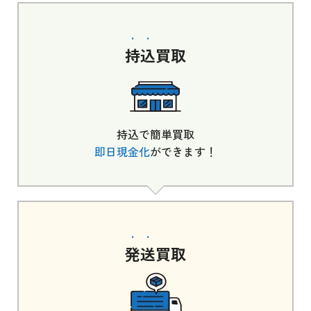
持込
買取
持込で簡単買取
即日現金化
ができます！
発送
買取