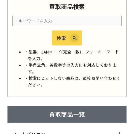
買取商品検索
Apple Watch Series 11 2025 新品買取価格はこ
ちら
検索
iPhone 16e シリーズ 2025
iPhone 16e シリーズ 2025 新品買取価格はこち
・型番、JANコード(完全一致)、フリーキーワード
ら
を入力。
・半角全角、英数字等の入力にも対応しておりま
す。
・検索にヒットしない商品は、直接お問い合わせく
iPad 11インチ 2025年春モデル
ださい。
iPad 11インチ 2025年春モデル 新品買取価格
はこちら
買取商品一覧
iPad Air 2025年春モデル
iPad Air 2025年春モデル 新品買取価格はこち