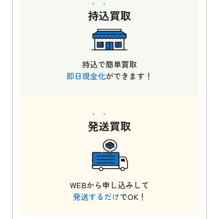
持込
買取
持込で簡単買取
即日現金化
ができます！
発送
買取
WEBから申し込みして
発送するだけ
でOK！