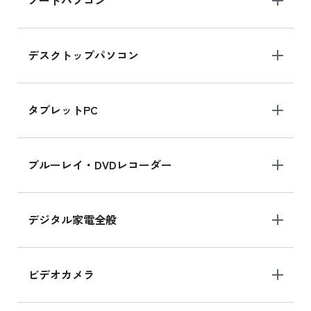
ノートパソコン
ら
デスクトップパソコン
iPad mini シリーズ 2024
iPad mini 8.3インチ の新品買取価格
タブレットPC
iPhone 16 シリーズ
ブルーレイ・DVDレコーダー
iPhone 16 の新品買取価格
デジタル家電全般
iPad Air 11インチ シリーズ
iPad Air 11インチ の新品買取価格
ビデオカメラ
iPhone 15 128GB シリーズ