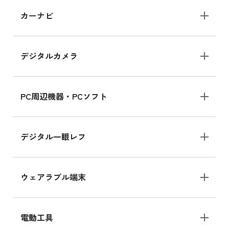
iPad 10.2 Wi-Fi 64GB MK2L3J/A
カーナビ
MK2L3J/Aの新品買取価格はこちら
デジタルカメラ
iPad 10.2 Wi-Fi 64GB MK2K3J/A
MK2K3J/Aの新品買取価格はこちら
PC周辺機器・PCソフト
デジタル一眼レフ
ウェアラブル端末
電動工具