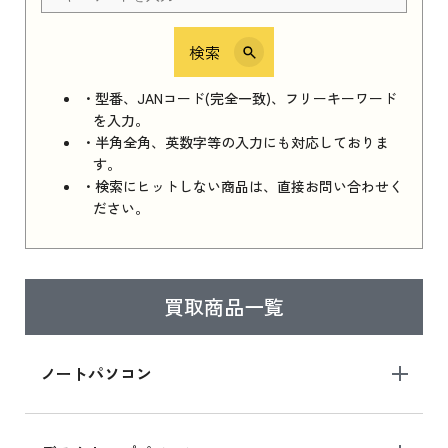
検索
iPhone 16e シリーズ 2025
iPhone 16e シリーズ 2025 新品買取価格はこち
・型番、JANコード(完全一致)、フリーキーワード
ら
を入力。
・半角全角、英数字等の入力にも対応しておりま
す。
・検索にヒットしない商品は、直接お問い合わせく
iPad 11インチ 2025年春モデル
ださい。
iPad 11インチ 2025年春モデル 新品買取価格
はこちら
買取商品一覧
iPad Air 2025年春モデル
iPad Air 2025年春モデル 新品買取価格はこち
ノートパソコン
ら