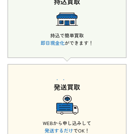
持込
買取
持込で簡単買取
即日現金化
ができます！
発送
買取
WEBから申し込みして
発送するだけ
でOK！