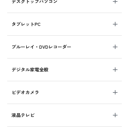
デスクトップパソコン
iPad mini シリーズ 2024
iPad mini 8.3インチ の新品買取価格
タブレットPC
iPhone 16 シリーズ
ブルーレイ・DVDレコーダー
iPhone 16 の新品買取価格
デジタル家電全般
iPad Air 11インチ シリーズ
iPad Air 11インチ の新品買取価格
ビデオカメラ
iPhone 15 128GB シリーズ
iPhone 15 128GB の新品買取価格
液晶テレビ