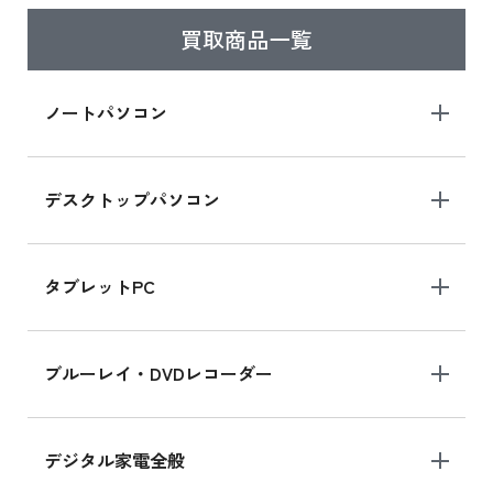
買取商品一覧
iPad Air 2025年春モデル
iPad Air 2025年春モデル 新品買取価格はこち
ノートパソコン
ら
デスクトップパソコン
iPad mini シリーズ 2024
iPad mini 8.3インチ の新品買取価格
タブレットPC
iPhone 16 シリーズ
ブルーレイ・DVDレコーダー
iPhone 16 の新品買取価格
デジタル家電全般
iPad Air 11インチ シリーズ