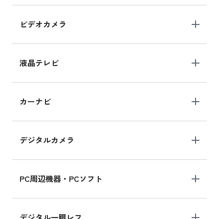
iPad Air 11インチ の新品買取価格
ビデオカメラ
iPhone 15 128GB シリーズ
iPhone 15 128GB の新品買取価格
液晶テレビ
iPad 10.2 Wi-Fi 64GB MK2L3J/A
カーナビ
MK2L3J/Aの新品買取価格はこちら
デジタルカメラ
iPad 10.2 Wi-Fi 64GB MK2K3J/A
MK2K3J/Aの新品買取価格はこちら
PC周辺機器・PCソフト
デジタル一眼レフ