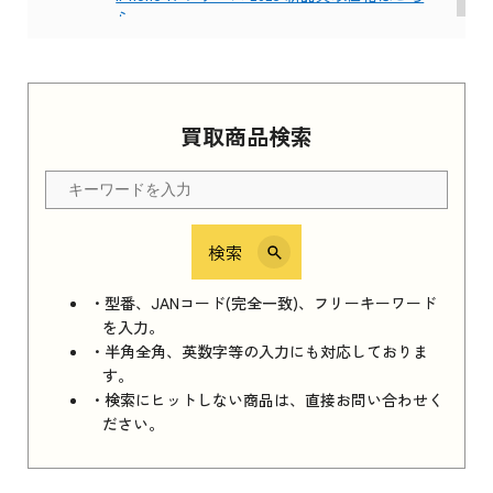
ら
Apple Watch Series 11 2025
買取商品検索
Apple Watch Series 11 2025 新品買取価格はこ
ちら
検索
iPhone 16e シリーズ 2025
iPhone 16e シリーズ 2025 新品買取価格はこち
・型番、JANコード(完全一致)、フリーキーワード
ら
を入力。
・半角全角、英数字等の入力にも対応しておりま
す。
・検索にヒットしない商品は、直接お問い合わせく
iPad 11インチ 2025年春モデル
ださい。
iPad 11インチ 2025年春モデル 新品買取価格
はこちら