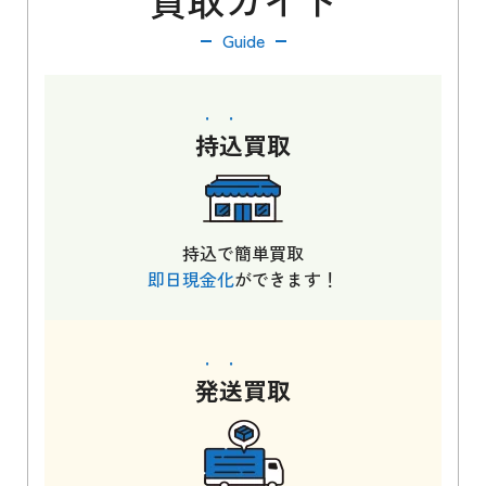
Guide
持込
買取
持込で簡単買取
即日現金化
ができます！
発送
買取