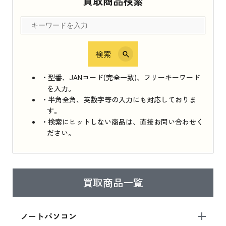
買取商品検索
Apple Watch Series 11 2025 新品買取価格はこ
ちら
検索
iPhone 16e シリーズ 2025
iPhone 16e シリーズ 2025 新品買取価格はこち
・型番、JANコード(完全一致)、フリーキーワード
ら
を入力。
・半角全角、英数字等の入力にも対応しておりま
す。
・検索にヒットしない商品は、直接お問い合わせく
iPad 11インチ 2025年春モデル
ださい。
iPad 11インチ 2025年春モデル 新品買取価格
はこちら
買取商品一覧
iPad Air 2025年春モデル
iPad Air 2025年春モデル 新品買取価格はこち
ノートパソコン
ら