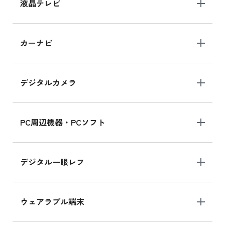
iPhone 15 128GB の新品買取価格
液晶テレビ
iPad 10.2 Wi-Fi 64GB MK2L3J/A
カーナビ
MK2L3J/Aの新品買取価格はこちら
デジタルカメラ
iPad 10.2 Wi-Fi 64GB MK2K3J/A
MK2K3J/Aの新品買取価格はこちら
PC周辺機器・PCソフト
デジタル一眼レフ
ウェアラブル端末