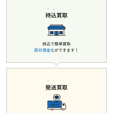
持込
買取
持込で簡単買取
即日現金化
ができます！
発送
買取