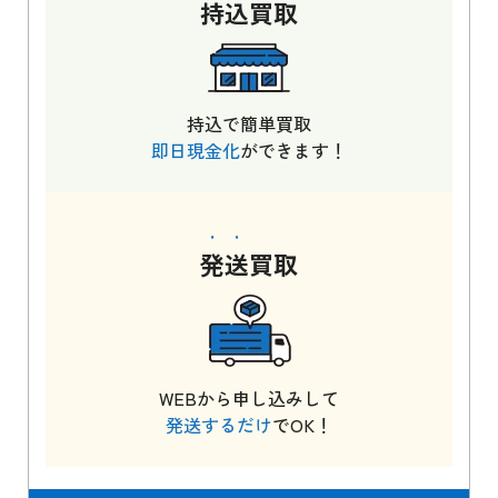
持込
買取
持込で簡単買取
即日現金化
ができます！
発送
買取
WEBから申し込みして
発送するだけ
でOK！