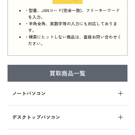
iPhone 16e シリーズ 2025 新品買取価格はこち
・型番、JANコード(完全一致)、フリーキーワード
ら
を入力。
・半角全角、英数字等の入力にも対応しておりま
す。
・検索にヒットしない商品は、直接お問い合わせく
iPad 11インチ 2025年春モデル
ださい。
iPad 11インチ 2025年春モデル 新品買取価格
はこちら
買取商品一覧
iPad Air 2025年春モデル
iPad Air 2025年春モデル 新品買取価格はこち
ノートパソコン
ら
デスクトップパソコン
iPad mini シリーズ 2024
iPad mini 8.3インチ の新品買取価格