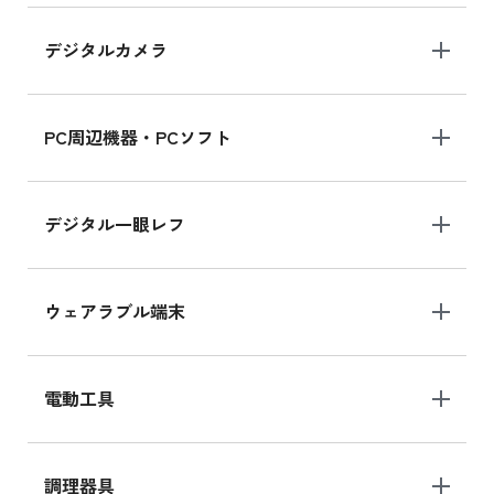
デジタルカメラ
iPad 10.2 Wi-Fi 64GB MK2K3J/A
MK2K3J/Aの新品買取価格はこちら
PC周辺機器・PCソフト
デジタル一眼レフ
ウェアラブル端末
電動工具
調理器具