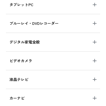
タブレットPC
iPhone 16 シリーズ
ブルーレイ・DVDレコーダー
iPhone 16 の新品買取価格
デジタル家電全般
iPad Air 11インチ シリーズ
iPad Air 11インチ の新品買取価格
ビデオカメラ
iPhone 15 128GB シリーズ
iPhone 15 128GB の新品買取価格
液晶テレビ
iPad 10.2 Wi-Fi 64GB MK2L3J/A
カーナビ
MK2L3J/Aの新品買取価格はこちら