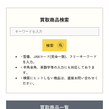
Apple Watch Series 11 2025
買取商品検索
Apple Watch Series 11 2025 新品買取価格はこ
ちら
検索
iPhone 16e シリーズ 2025
iPhone 16e シリーズ 2025 新品買取価格はこち
・型番、JANコード(完全一致)、フリーキーワード
ら
を入力。
・半角全角、英数字等の入力にも対応しておりま
す。
・検索にヒットしない商品は、直接お問い合わせく
iPad 11インチ 2025年春モデル
ださい。
iPad 11インチ 2025年春モデル 新品買取価格
はこちら
買取商品一覧