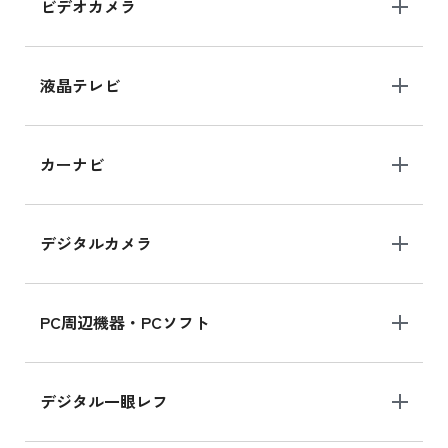
ビデオカメラ
iPhone 15 128GB シリーズ
iPhone 15 128GB の新品買取価格
液晶テレビ
iPad 10.2 Wi-Fi 64GB MK2L3J/A
カーナビ
MK2L3J/Aの新品買取価格はこちら
デジタルカメラ
iPad 10.2 Wi-Fi 64GB MK2K3J/A
MK2K3J/Aの新品買取価格はこちら
PC周辺機器・PCソフト
デジタル一眼レフ