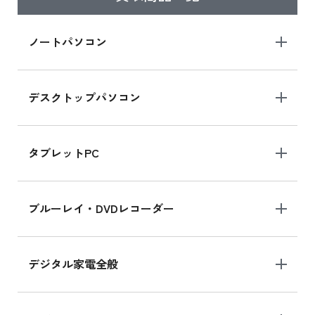
iPad Air 2025年春モデル
iPad Air 2025年春モデル 新品買取価格はこち
ノートパソコン
ら
デスクトップパソコン
iPad mini シリーズ 2024
iPad mini 8.3インチ の新品買取価格
タブレットPC
iPhone 16 シリーズ
ブルーレイ・DVDレコーダー
iPhone 16 の新品買取価格
デジタル家電全般
iPad Air 11インチ シリーズ
iPad Air 11インチ の新品買取価格