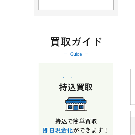
買取ガイド
Guide
持込
買取
持込で簡単買取
即日現金化
ができます！