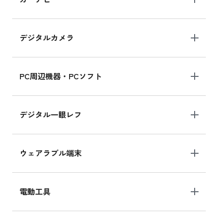
MK2L3J/Aの新品買取価格はこちら
デジタルカメラ
iPad 10.2 Wi-Fi 64GB MK2K3J/A
MK2K3J/Aの新品買取価格はこちら
PC周辺機器・PCソフト
デジタル一眼レフ
ウェアラブル端末
電動工具