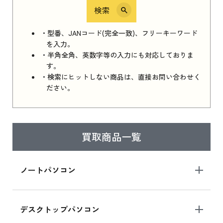
検索
iPhone 16e シリーズ 2025
iPhone 16e シリーズ 2025 新品買取価格はこち
・型番、JANコード(完全一致)、フリーキーワード
ら
を入力。
・半角全角、英数字等の入力にも対応しておりま
す。
・検索にヒットしない商品は、直接お問い合わせく
iPad 11インチ 2025年春モデル
ださい。
iPad 11インチ 2025年春モデル 新品買取価格
はこちら
買取商品一覧
iPad Air 2025年春モデル
iPad Air 2025年春モデル 新品買取価格はこち
ノートパソコン
ら
デスクトップパソコン
iPad mini シリーズ 2024