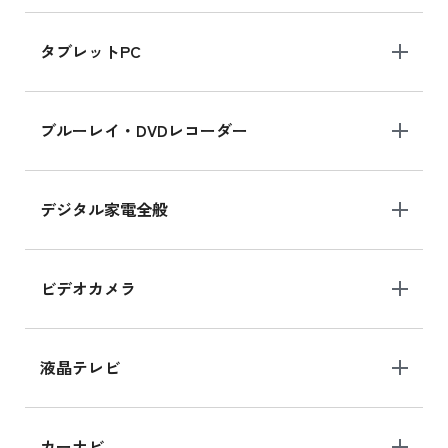
iPad mini 8.3インチ の新品買取価格
タブレットPC
iPhone 16 シリーズ
ブルーレイ・DVDレコーダー
iPhone 16 の新品買取価格
デジタル家電全般
iPad Air 11インチ シリーズ
iPad Air 11インチ の新品買取価格
ビデオカメラ
iPhone 15 128GB シリーズ
iPhone 15 128GB の新品買取価格
液晶テレビ
iPad 10.2 Wi-Fi 64GB MK2L3J/A
カーナビ