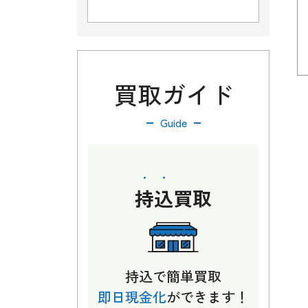
買取ガイド
Guide
持込
買取
持込で簡単買取
即日現金化
ができます！