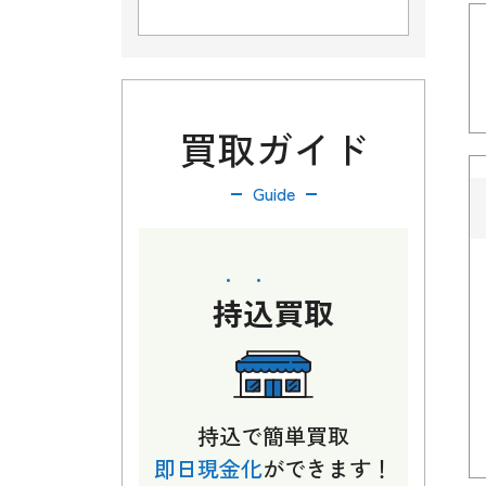
買取ガイド
Guide
持込
買取
持込で簡単買取
即日現金化
ができます！