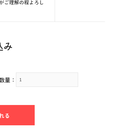
がご理解の程よろし
込み
数量：
れる