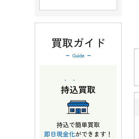
買取ガイド
Guide
持込
買取
持込で簡単買取
即日現金化
ができます！