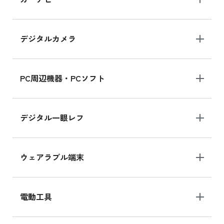
MK2L3J/Aの新品買取価格はこちら
デジタルカメラ
iPad 10.2 Wi-Fi 64GB MK2K3J/A
MK2K3J/Aの新品買取価格はこちら
PC周辺機器・PCソフト
デジタル一眼レフ
ウェアラブル端末
電動工具