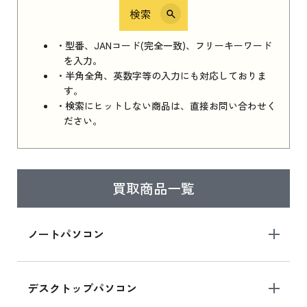
検索
iPhone 16e シリーズ 2025
iPhone 16e シリーズ 2025 新品買取価格はこち
・型番、JANコード(完全一致)、フリーキーワード
ら
を入力。
・半角全角、英数字等の入力にも対応しておりま
す。
・検索にヒットしない商品は、直接お問い合わせく
iPad 11インチ 2025年春モデル
ださい。
iPad 11インチ 2025年春モデル 新品買取価格
はこちら
買取商品一覧
iPad Air 2025年春モデル
iPad Air 2025年春モデル 新品買取価格はこち
ノートパソコン
ら
デスクトップパソコン
iPad mini シリーズ 2024