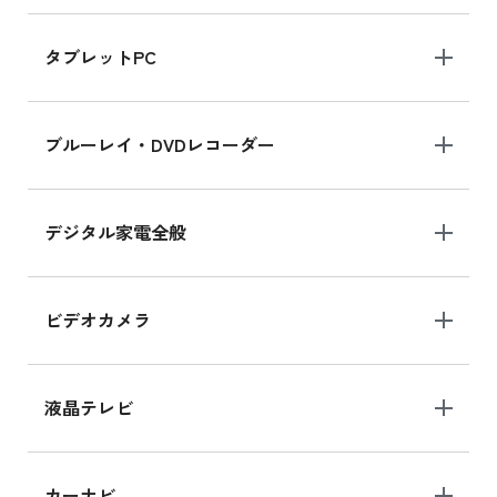
iPad mini 8.3インチ の新品買取価格
タブレットPC
iPhone 16 シリーズ
ブルーレイ・DVDレコーダー
iPhone 16 の新品買取価格
デジタル家電全般
iPad Air 11インチ シリーズ
iPad Air 11インチ の新品買取価格
ビデオカメラ
iPhone 15 128GB シリーズ
iPhone 15 128GB の新品買取価格
液晶テレビ
iPad 10.2 Wi-Fi 64GB MK2L3J/A
カーナビ