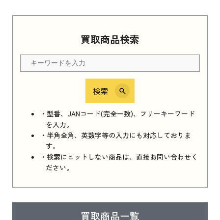
Apple Watch Series 11 2025
買取商品検索
Apple Watch Series 11 2025 新品買取価格はこ
ちら
検索
iPhone 16e シリーズ 2025
iPhone 16e シリーズ 2025 新品買取価格はこち
・型番、JANコード(完全一致)、フリーキーワード
ら
を入力。
・半角全角、英数字等の入力にも対応しておりま
す。
・検索にヒットしない商品は、直接お問い合わせく
iPad 11インチ 2025年春モデル
ださい。
iPad 11インチ 2025年春モデル 新品買取価格
はこちら
買取商品一覧