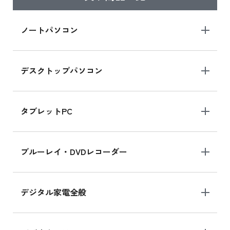
iPad Air 2025年春モデル
iPad Air 2025年春モデル 新品買取価格はこち
ノートパソコン
ら
デスクトップパソコン
iPad mini シリーズ 2024
iPad mini 8.3インチ の新品買取価格
タブレットPC
iPhone 16 シリーズ
ブルーレイ・DVDレコーダー
iPhone 16 の新品買取価格
デジタル家電全般
iPad Air 11インチ シリーズ
iPad Air 11インチ の新品買取価格