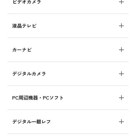
ビデオカメラ
iPhone 15 128GB シリーズ
iPhone 15 128GB の新品買取価格
液晶テレビ
iPad 10.2 Wi-Fi 64GB MK2L3J/A
カーナビ
MK2L3J/Aの新品買取価格はこちら
デジタルカメラ
iPad 10.2 Wi-Fi 64GB MK2K3J/A
MK2K3J/Aの新品買取価格はこちら
PC周辺機器・PCソフト
デジタル一眼レフ