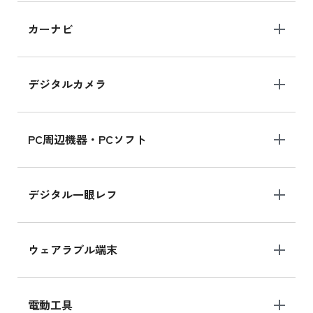
iPad 10.2 Wi-Fi 64GB MK2L3J/A
カーナビ
MK2L3J/Aの新品買取価格はこちら
デジタルカメラ
iPad 10.2 Wi-Fi 64GB MK2K3J/A
MK2K3J/Aの新品買取価格はこちら
PC周辺機器・PCソフト
デジタル一眼レフ
ウェアラブル端末
電動工具