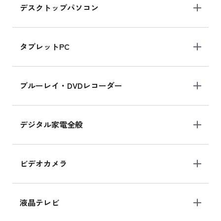
デスクトップパソコン
iPad mini シリーズ 2024
iPad mini 8.3インチ の新品買取価格
タブレットPC
iPhone 16 シリーズ
ブルーレイ・DVDレコーダー
iPhone 16 の新品買取価格
デジタル家電全般
iPad Air 11インチ シリーズ
iPad Air 11インチ の新品買取価格
ビデオカメラ
iPhone 15 128GB シリーズ
iPhone 15 128GB の新品買取価格
液晶テレビ