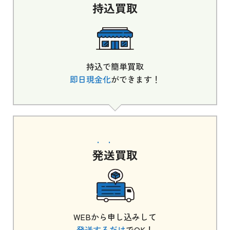
持込
買取
持込で簡単買取
即日現金化
ができます！
発送
買取
WEBから申し込みして
発送するだけ
でOK！