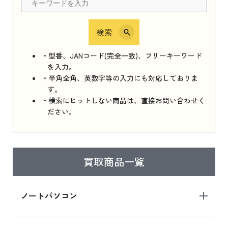
検索
iPhone 16e シリーズ 2025
iPhone 16e シリーズ 2025 新品買取価格はこち
・型番、JANコード(完全一致)、フリーキーワード
ら
を入力。
・半角全角、英数字等の入力にも対応しておりま
す。
・検索にヒットしない商品は、直接お問い合わせく
iPad 11インチ 2025年春モデル
ださい。
iPad 11インチ 2025年春モデル 新品買取価格
はこちら
買取商品一覧
iPad Air 2025年春モデル
iPad Air 2025年春モデル 新品買取価格はこち
ノートパソコン
ら