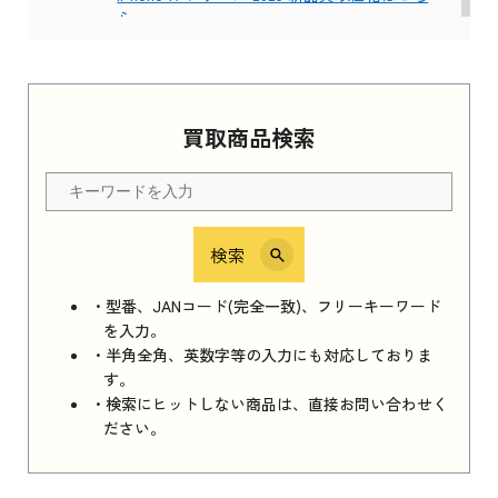
ら
Apple Watch Series 11 2025
買取商品検索
Apple Watch Series 11 2025 新品買取価格はこ
ちら
検索
iPhone 16e シリーズ 2025
iPhone 16e シリーズ 2025 新品買取価格はこち
・型番、JANコード(完全一致)、フリーキーワード
ら
を入力。
・半角全角、英数字等の入力にも対応しておりま
す。
・検索にヒットしない商品は、直接お問い合わせく
iPad 11インチ 2025年春モデル
ださい。
iPad 11インチ 2025年春モデル 新品買取価格
はこちら