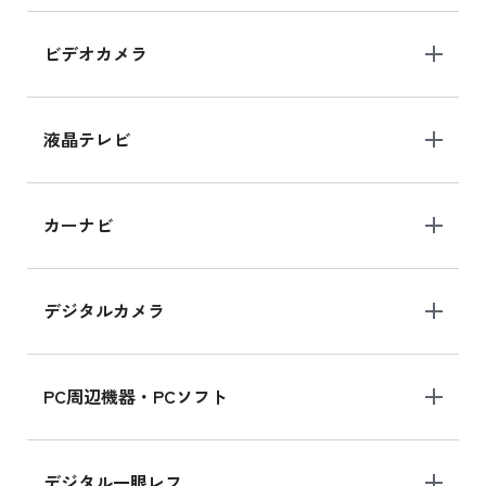
iPad Air 11インチ の新品買取価格
ビデオカメラ
iPhone 15 128GB シリーズ
iPhone 15 128GB の新品買取価格
液晶テレビ
iPad 10.2 Wi-Fi 64GB MK2L3J/A
カーナビ
MK2L3J/Aの新品買取価格はこちら
デジタルカメラ
iPad 10.2 Wi-Fi 64GB MK2K3J/A
MK2K3J/Aの新品買取価格はこちら
PC周辺機器・PCソフト
デジタル一眼レフ