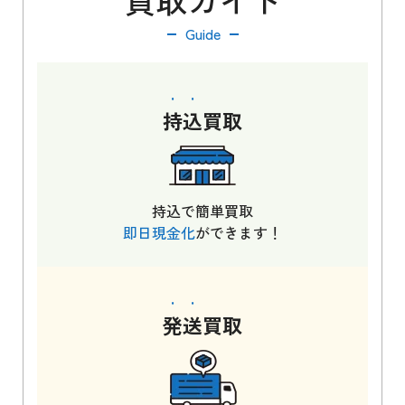
Guide
持込
買取
持込で簡単買取
即日現金化
ができます！
発送
買取