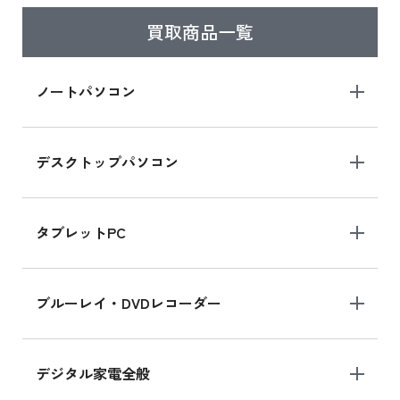
買取商品一覧
iPad Air 2025年春モデル
iPad Air 2025年春モデル 新品買取価格はこち
ノートパソコン
ら
デスクトップパソコン
iPad mini シリーズ 2024
iPad mini 8.3インチ の新品買取価格
タブレットPC
iPhone 16 シリーズ
ブルーレイ・DVDレコーダー
iPhone 16 の新品買取価格
デジタル家電全般
iPad Air 11インチ シリーズ