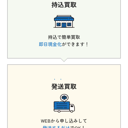
持込
買取
持込で簡単買取
即日現金化
ができます！
発送
買取
WEBから申し込みして
発送するだけ
でOK！