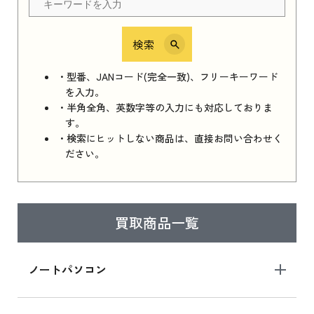
検索
iPhone 16e シリーズ 2025
iPhone 16e シリーズ 2025 新品買取価格はこち
・型番、JANコード(完全一致)、フリーキーワード
ら
を入力。
・半角全角、英数字等の入力にも対応しておりま
す。
・検索にヒットしない商品は、直接お問い合わせく
iPad 11インチ 2025年春モデル
ださい。
iPad 11インチ 2025年春モデル 新品買取価格
はこちら
買取商品一覧
iPad Air 2025年春モデル
iPad Air 2025年春モデル 新品買取価格はこち
ノートパソコン
ら