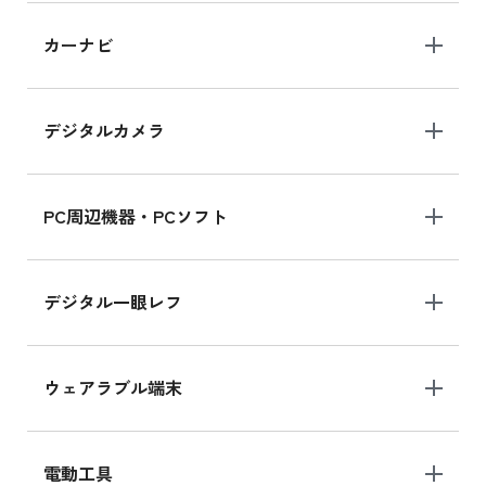
iPad 10.2 Wi-Fi 64GB MK2L3J/A
カーナビ
MK2L3J/Aの新品買取価格はこちら
デジタルカメラ
iPad 10.2 Wi-Fi 64GB MK2K3J/A
MK2K3J/Aの新品買取価格はこちら
PC周辺機器・PCソフト
デジタル一眼レフ
ウェアラブル端末
電動工具