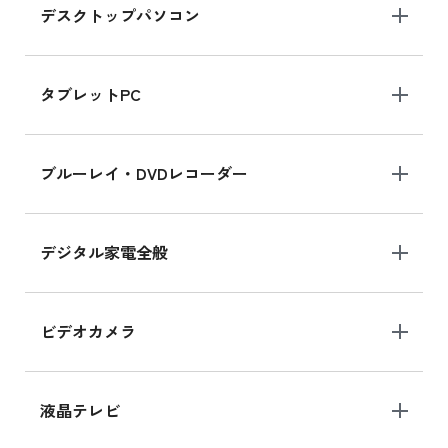
デスクトップパソコン
iPad mini シリーズ 2024
iPad mini 8.3インチ の新品買取価格
タブレットPC
iPhone 16 シリーズ
ブルーレイ・DVDレコーダー
iPhone 16 の新品買取価格
デジタル家電全般
iPad Air 11インチ シリーズ
iPad Air 11インチ の新品買取価格
ビデオカメラ
iPhone 15 128GB シリーズ
iPhone 15 128GB の新品買取価格
液晶テレビ