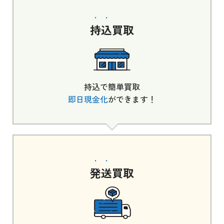
持込
買取
持込で簡単買取
即日現金化
ができます！
発送
買取