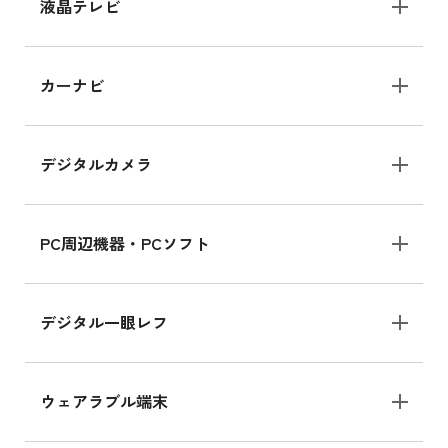
iPhone 15 128GB の新品買取価格
液晶テレビ
iPad 10.2 Wi-Fi 64GB MK2L3J/A
カーナビ
MK2L3J/Aの新品買取価格はこちら
デジタルカメラ
iPad 10.2 Wi-Fi 64GB MK2K3J/A
MK2K3J/Aの新品買取価格はこちら
PC周辺機器・PCソフト
デジタル一眼レフ
ウェアラブル端末