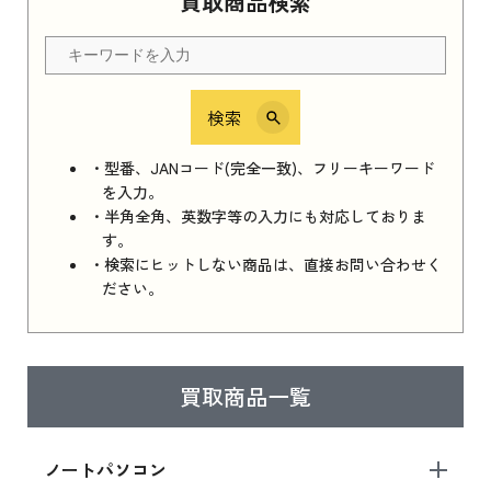
買取商品検索
Apple Watch Series 11 2025 新品買取価格はこ
ちら
検索
iPhone 16e シリーズ 2025
iPhone 16e シリーズ 2025 新品買取価格はこち
・型番、JANコード(完全一致)、フリーキーワード
ら
を入力。
・半角全角、英数字等の入力にも対応しておりま
す。
・検索にヒットしない商品は、直接お問い合わせく
iPad 11インチ 2025年春モデル
ださい。
iPad 11インチ 2025年春モデル 新品買取価格
はこちら
買取商品一覧
iPad Air 2025年春モデル
iPad Air 2025年春モデル 新品買取価格はこち
ノートパソコン
ら