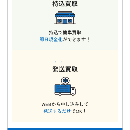
持込
買取
持込で簡単買取
即日現金化
ができます！
発送
買取
WEBから申し込みして
発送するだけ
でOK！