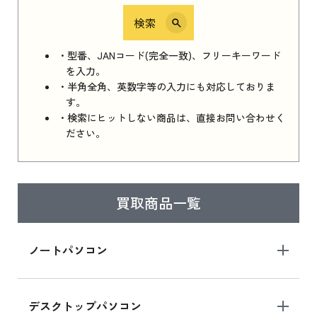
検索
iPhone 16e シリーズ 2025
iPhone 16e シリーズ 2025 新品買取価格はこち
・型番、JANコード(完全一致)、フリーキーワード
ら
を入力。
・半角全角、英数字等の入力にも対応しておりま
す。
・検索にヒットしない商品は、直接お問い合わせく
iPad 11インチ 2025年春モデル
ださい。
iPad 11インチ 2025年春モデル 新品買取価格
はこちら
買取商品一覧
iPad Air 2025年春モデル
iPad Air 2025年春モデル 新品買取価格はこち
ノートパソコン
ら
デスクトップパソコン
iPad mini シリーズ 2024