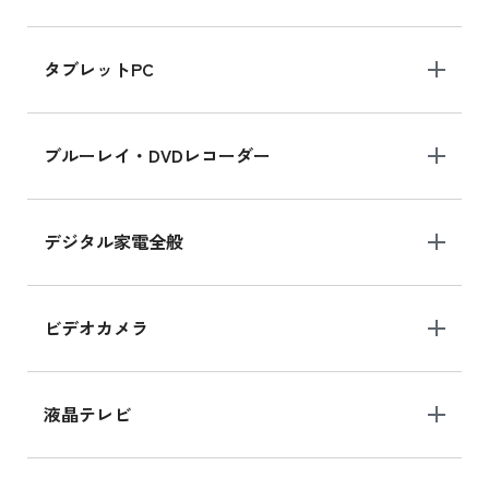
iPad mini 8.3インチ の新品買取価格
タブレットPC
iPhone 16 シリーズ
ブルーレイ・DVDレコーダー
iPhone 16 の新品買取価格
デジタル家電全般
iPad Air 11インチ シリーズ
iPad Air 11インチ の新品買取価格
ビデオカメラ
iPhone 15 128GB シリーズ
iPhone 15 128GB の新品買取価格
液晶テレビ