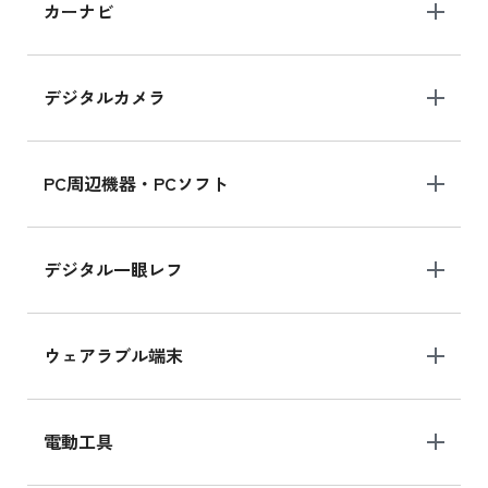
iPad 10.2 Wi-Fi 64GB MK2L3J/A
カーナビ
MK2L3J/Aの新品買取価格はこちら
デジタルカメラ
iPad 10.2 Wi-Fi 64GB MK2K3J/A
MK2K3J/Aの新品買取価格はこちら
PC周辺機器・PCソフト
デジタル一眼レフ
ウェアラブル端末
電動工具