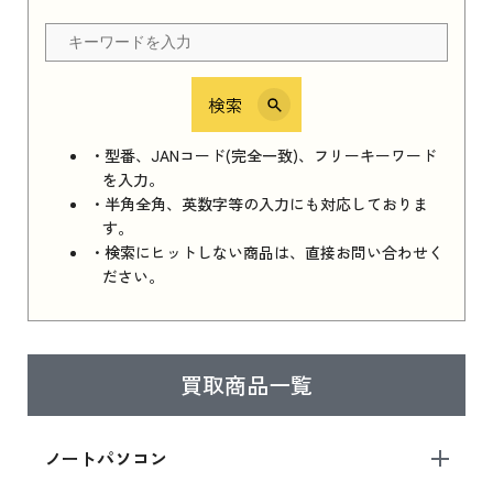
ちら
検索
iPhone 16e シリーズ 2025
iPhone 16e シリーズ 2025 新品買取価格はこち
・型番、JANコード(完全一致)、フリーキーワード
ら
を入力。
・半角全角、英数字等の入力にも対応しておりま
す。
・検索にヒットしない商品は、直接お問い合わせく
iPad 11インチ 2025年春モデル
ださい。
iPad 11インチ 2025年春モデル 新品買取価格
はこちら
買取商品一覧
iPad Air 2025年春モデル
iPad Air 2025年春モデル 新品買取価格はこち
ノートパソコン
ら