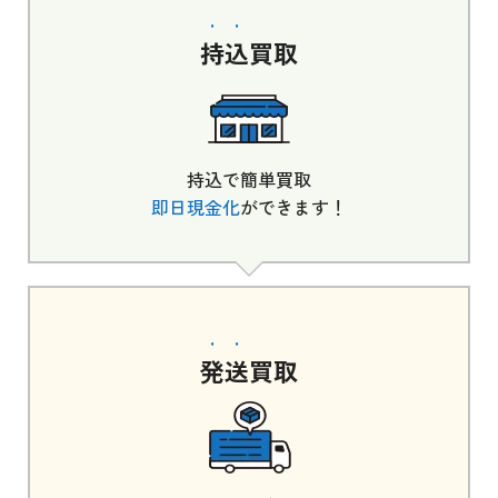
持込
買取
持込で簡単買取
即日現金化
ができます！
発送
買取