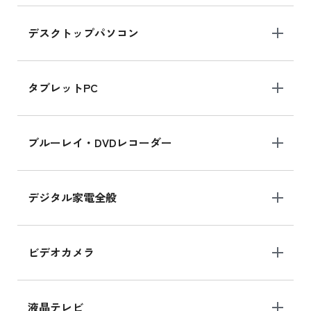
デスクトップパソコン
iPad mini シリーズ 2024
iPad mini 8.3インチ の新品買取価格
タブレットPC
iPhone 16 シリーズ
ブルーレイ・DVDレコーダー
iPhone 16 の新品買取価格
デジタル家電全般
iPad Air 11インチ シリーズ
iPad Air 11インチ の新品買取価格
ビデオカメラ
iPhone 15 128GB シリーズ
iPhone 15 128GB の新品買取価格
液晶テレビ