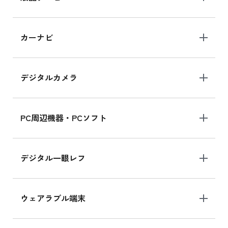
iPad 10.2 Wi-Fi 64GB MK2L3J/A
カーナビ
MK2L3J/Aの新品買取価格はこちら
デジタルカメラ
iPad 10.2 Wi-Fi 64GB MK2K3J/A
MK2K3J/Aの新品買取価格はこちら
PC周辺機器・PCソフト
デジタル一眼レフ
ウェアラブル端末