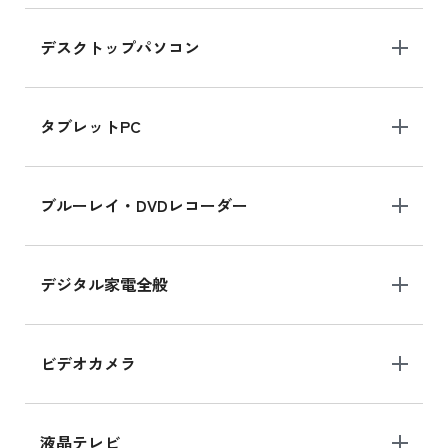
デスクトップパソコン
iPad mini シリーズ 2024
iPad mini 8.3インチ の新品買取価格
タブレットPC
iPhone 16 シリーズ
ブルーレイ・DVDレコーダー
iPhone 16 の新品買取価格
デジタル家電全般
iPad Air 11インチ シリーズ
iPad Air 11インチ の新品買取価格
ビデオカメラ
iPhone 15 128GB シリーズ
iPhone 15 128GB の新品買取価格
液晶テレビ