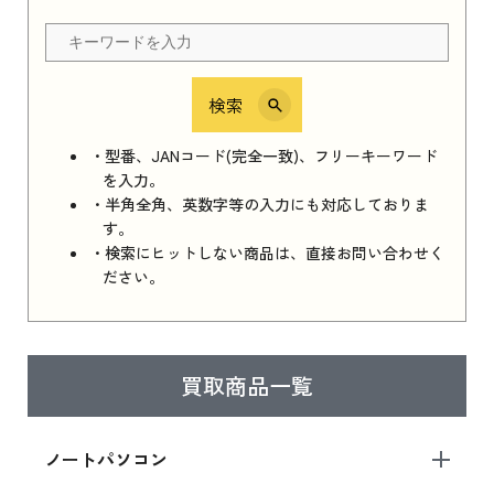
ちら
検索
iPhone 16e シリーズ 2025
iPhone 16e シリーズ 2025 新品買取価格はこち
・型番、JANコード(完全一致)、フリーキーワード
ら
を入力。
・半角全角、英数字等の入力にも対応しておりま
す。
・検索にヒットしない商品は、直接お問い合わせく
iPad 11インチ 2025年春モデル
ださい。
iPad 11インチ 2025年春モデル 新品買取価格
はこちら
買取商品一覧
iPad Air 2025年春モデル
iPad Air 2025年春モデル 新品買取価格はこち
ノートパソコン
ら