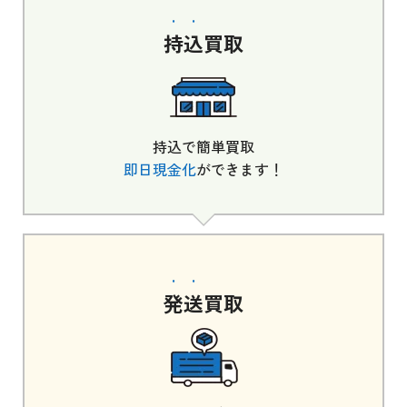
持込
買取
持込で簡単買取
即日現金化
ができます！
発送
買取