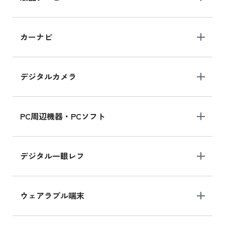
iPad 10.2 Wi-Fi 64GB MK2L3J/A
カーナビ
MK2L3J/Aの新品買取価格はこちら
デジタルカメラ
iPad 10.2 Wi-Fi 64GB MK2K3J/A
MK2K3J/Aの新品買取価格はこちら
PC周辺機器・PCソフト
デジタル一眼レフ
ウェアラブル端末