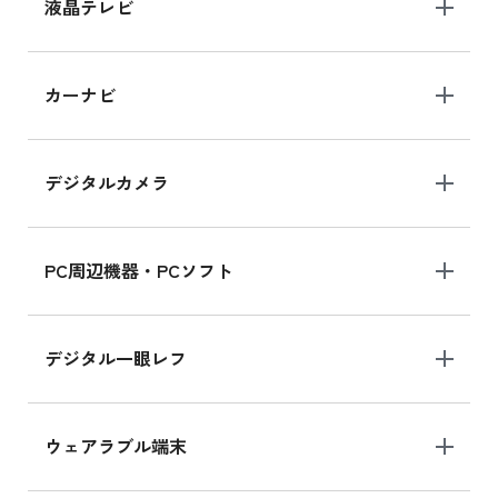
iPhone 15 128GB の新品買取価格
液晶テレビ
iPad 10.2 Wi-Fi 64GB MK2L3J/A
カーナビ
MK2L3J/Aの新品買取価格はこちら
デジタルカメラ
iPad 10.2 Wi-Fi 64GB MK2K3J/A
MK2K3J/Aの新品買取価格はこちら
PC周辺機器・PCソフト
デジタル一眼レフ
ウェアラブル端末