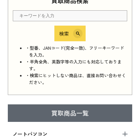
買取商品検索
Apple Watch Series 11 2025 新品買取価格はこ
ちら
検索
iPhone 16e シリーズ 2025
iPhone 16e シリーズ 2025 新品買取価格はこち
・型番、JANコード(完全一致)、フリーキーワード
ら
を入力。
・半角全角、英数字等の入力にも対応しておりま
す。
・検索にヒットしない商品は、直接お問い合わせく
iPad 11インチ 2025年春モデル
ださい。
iPad 11インチ 2025年春モデル 新品買取価格
はこちら
買取商品一覧
iPad Air 2025年春モデル
iPad Air 2025年春モデル 新品買取価格はこち
ノートパソコン
ら