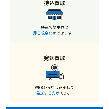
持込
買取
持込で簡単買取
即日現金化
ができます！
発送
買取
WEBから申し込みして
発送するだけ
でOK！