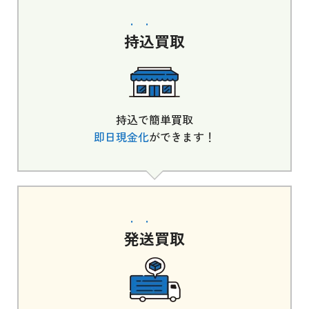
持込
買取
持込で簡単買取
即日現金化
ができます！
発送
買取