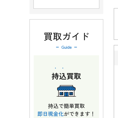
買取ガイド
Guide
持込
買取
持込で簡単買取
即日現金化
ができます！