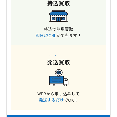
持込
買取
持込で簡単買取
即日現金化
ができます！
発送
買取
WEBから申し込みして
発送するだけ
でOK！