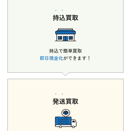
持込
買取
持込で簡単買取
即日現金化
ができます！
発送
買取