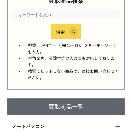
買取商品検索
Apple Watch Series 11 2025 新品買取価格はこ
ちら
検索
iPhone 16e シリーズ 2025
iPhone 16e シリーズ 2025 新品買取価格はこち
・型番、JANコード(完全一致)、フリーキーワード
ら
を入力。
・半角全角、英数字等の入力にも対応しておりま
す。
・検索にヒットしない商品は、直接お問い合わせく
iPad 11インチ 2025年春モデル
ださい。
iPad 11インチ 2025年春モデル 新品買取価格
はこちら
買取商品一覧
iPad Air 2025年春モデル
iPad Air 2025年春モデル 新品買取価格はこち
ノートパソコン
ら