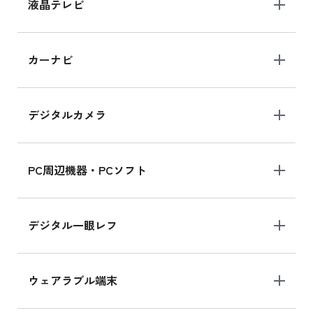
iPhone 15 128GB の新品買取価格
液晶テレビ
iPad 10.2 Wi-Fi 64GB MK2L3J/A
カーナビ
MK2L3J/Aの新品買取価格はこちら
デジタルカメラ
iPad 10.2 Wi-Fi 64GB MK2K3J/A
MK2K3J/Aの新品買取価格はこちら
PC周辺機器・PCソフト
デジタル一眼レフ
ウェアラブル端末