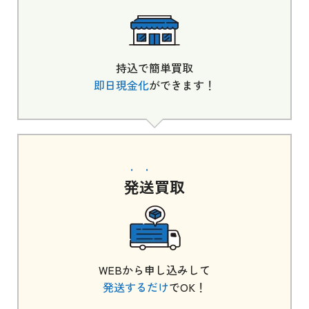
持込で簡単買取
即日現金化
ができます！
発送
買取
WEBから申し込みして
発送するだけ
でOK！