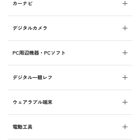
iPad 10.2 Wi-Fi 64GB MK2L3J/A
カーナビ
MK2L3J/Aの新品買取価格はこちら
デジタルカメラ
iPad 10.2 Wi-Fi 64GB MK2K3J/A
MK2K3J/Aの新品買取価格はこちら
PC周辺機器・PCソフト
デジタル一眼レフ
ウェアラブル端末
電動工具