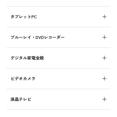
iPad mini 8.3インチ の新品買取価格
タブレットPC
iPhone 16 シリーズ
ブルーレイ・DVDレコーダー
iPhone 16 の新品買取価格
デジタル家電全般
iPad Air 11インチ シリーズ
iPad Air 11インチ の新品買取価格
ビデオカメラ
iPhone 15 128GB シリーズ
iPhone 15 128GB の新品買取価格
液晶テレビ