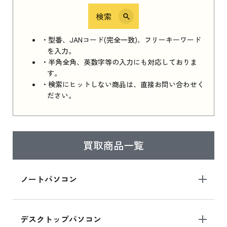
検索
iPhone 16e シリーズ 2025
iPhone 16e シリーズ 2025 新品買取価格はこち
・型番、JANコード(完全一致)、フリーキーワード
ら
を入力。
・半角全角、英数字等の入力にも対応しておりま
す。
・検索にヒットしない商品は、直接お問い合わせく
iPad 11インチ 2025年春モデル
ださい。
iPad 11インチ 2025年春モデル 新品買取価格
はこちら
買取商品一覧
iPad Air 2025年春モデル
iPad Air 2025年春モデル 新品買取価格はこち
ノートパソコン
ら
デスクトップパソコン
iPad mini シリーズ 2024