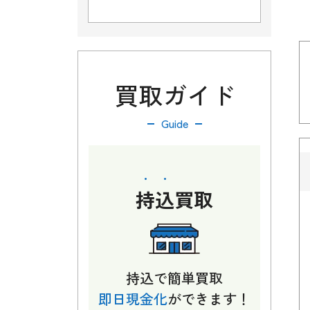
買取ガイド
Guide
持込
買取
持込で簡単買取
即日現金化
ができます！