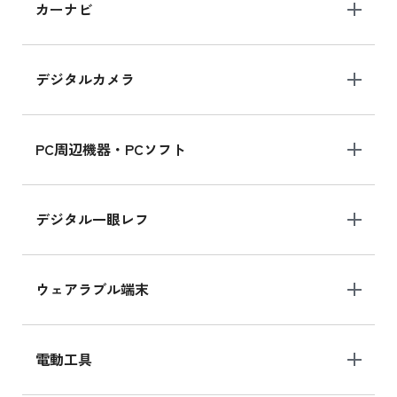
iPad 10.2 Wi-Fi 64GB MK2L3J/A
カーナビ
MK2L3J/Aの新品買取価格はこちら
デジタルカメラ
iPad 10.2 Wi-Fi 64GB MK2K3J/A
MK2K3J/Aの新品買取価格はこちら
PC周辺機器・PCソフト
デジタル一眼レフ
ウェアラブル端末
電動工具