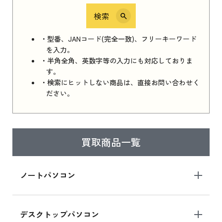
検索
iPhone 16e シリーズ 2025
iPhone 16e シリーズ 2025 新品買取価格はこち
・型番、JANコード(完全一致)、フリーキーワード
ら
を入力。
・半角全角、英数字等の入力にも対応しておりま
す。
・検索にヒットしない商品は、直接お問い合わせく
iPad 11インチ 2025年春モデル
ださい。
iPad 11インチ 2025年春モデル 新品買取価格
はこちら
買取商品一覧
iPad Air 2025年春モデル
iPad Air 2025年春モデル 新品買取価格はこち
ノートパソコン
ら
デスクトップパソコン
iPad mini シリーズ 2024