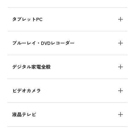
iPad mini 8.3インチ の新品買取価格
タブレットPC
iPhone 16 シリーズ
ブルーレイ・DVDレコーダー
iPhone 16 の新品買取価格
デジタル家電全般
iPad Air 11インチ シリーズ
iPad Air 11インチ の新品買取価格
ビデオカメラ
iPhone 15 128GB シリーズ
iPhone 15 128GB の新品買取価格
液晶テレビ