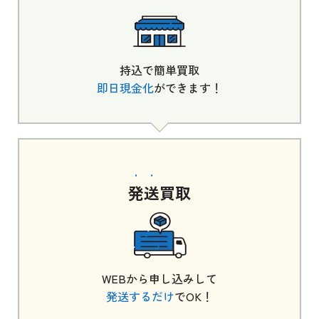
持込で簡単買取
即日現金化
ができます！
発送
買取
WEBから申し込みして
発送するだけ
でOK！