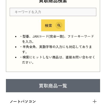
買取商品検索
Apple Watch Series 11 2025 新品買取価格はこ
ちら
検索
iPhone 16e シリーズ 2025
iPhone 16e シリーズ 2025 新品買取価格はこち
・型番、JANコード(完全一致)、フリーキーワード
ら
を入力。
・半角全角、英数字等の入力にも対応しておりま
す。
・検索にヒットしない商品は、直接お問い合わせく
iPad 11インチ 2025年春モデル
ださい。
iPad 11インチ 2025年春モデル 新品買取価格
はこちら
買取商品一覧
iPad Air 2025年春モデル
iPad Air 2025年春モデル 新品買取価格はこち
ノートパソコン
ら