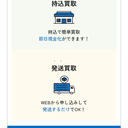
持込
買取
持込で簡単買取
即日現金化
ができます！
発送
買取
WEBから申し込みして
発送するだけ
でOK！