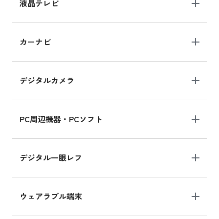
iPhone 15 128GB の新品買取価格
液晶テレビ
iPad 10.2 Wi-Fi 64GB MK2L3J/A
カーナビ
MK2L3J/Aの新品買取価格はこちら
デジタルカメラ
iPad 10.2 Wi-Fi 64GB MK2K3J/A
MK2K3J/Aの新品買取価格はこちら
PC周辺機器・PCソフト
デジタル一眼レフ
ウェアラブル端末