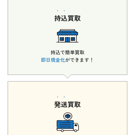
持込
買取
持込で簡単買取
即日現金化
ができます！
発送
買取