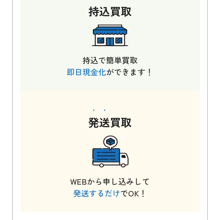
持込
買取
持込で簡単買取
即日現金化
ができます！
発送
買取
WEBから申し込みして
発送するだけ
でOK！